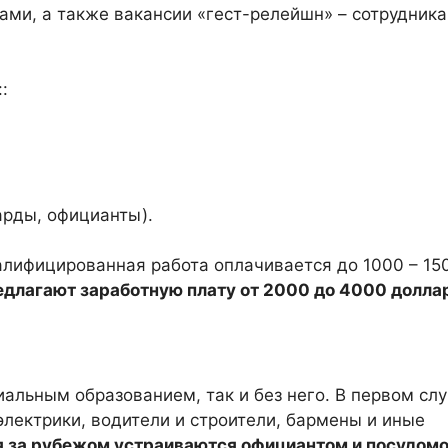
ами, а также вакансии «гест-релейшн» – сотрудника
:
арды, официанты).
алифицированная работа оплачивается до 1000 – 15
длагают заработную плату от 2000 до 4000 долла
иальным образованием, так и без него. В первом сл
электрики, водители и строители, бармены и иные
я за рубежом устраиваются официантом и посудом