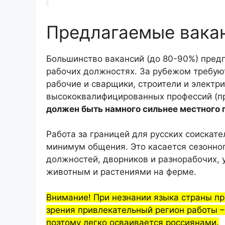
Предлагаемые вакан
Большинство вакансий (до 80-90%) пред
рабочих должностях. За рубежом требуют
рабочие и сварщики, строители и электри
высококвалифицированных профессий (пр
должен быть намного сильнее местного 
Работа за границей для русских соискат
минимум общения. Это касается сезонног
должностей, дворников и разнорабочих, 
животным и растениями на ферме.
Внимание! При незнании языка страны п
зрения привлекательный регион работы –
поэтому легко осваивается россиянами.