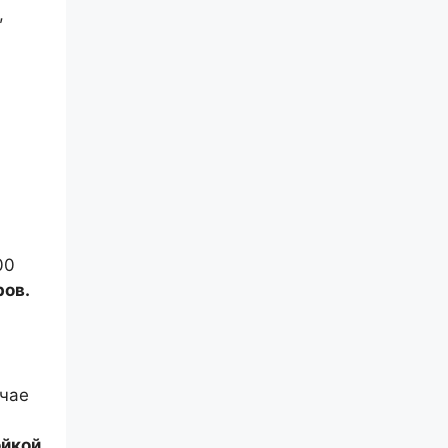
,
00
ров.
учае
ойкой
,