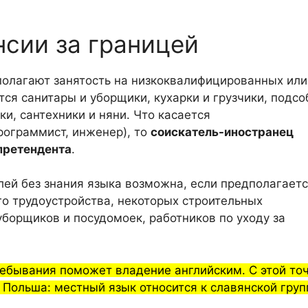
сии за границей
полагают занятость на низкоквалифицированных или
ся санитары и уборщики, кухарки и грузчики, подс
ки, сантехники и няни. Что касается
ограммист, инженер), то
соискатель-иностранец
претендента
.
елей без знания языка возможна, если предполагает
о трудоустройства, некоторых строительных
уборщиков и посудомоек, работников по уходу за
ребывания поможет владение английским. С этой то
 Польша: местный язык относится к славянской груп