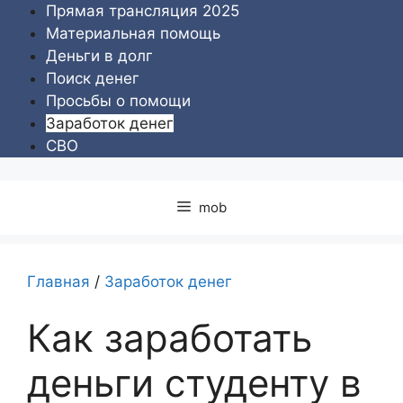
Перейти
Прямая трансляция 2025
к
Материальная помощь
содержимому
Деньги в долг
Поиск денег
Просьбы о помощи
Заработок денег
СВО
mob
Главная
/
Заработок денег
Как заработать
деньги студенту в