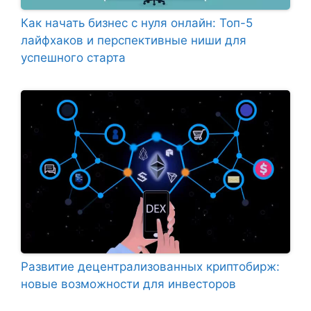
Как начать бизнес с нуля онлайн: Топ-5
лайфхаков и перспективные ниши для
успешного старта
Развитие децентрализованных криптобирж:
новые возможности для инвесторов