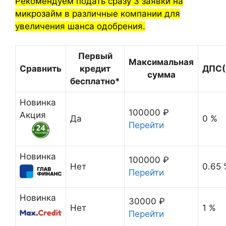
Рекомендуем подать сразу 3 заявки на
микрозайм в различные компании для
увеличения шанса одобрения.
Первый
Максимальная
Сравнить
кредит
ДПС(
сумма
бесплатно*
Новинка
100000 ₽
Акция
Да
0 %
Перейти
Новинка
100000 ₽
Нет
0.65 
Перейти
Новинка
30000 ₽
Нет
1 %
Перейти