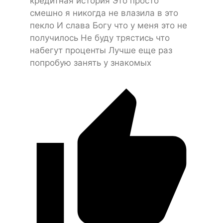
кредитная история Это просто
смешно я никогда не влазила в это
пекло И слава Богу что у меня это не
получилось Не буду трястись что
набегут проценты Лучше еще раз
попробую занять у знакомых