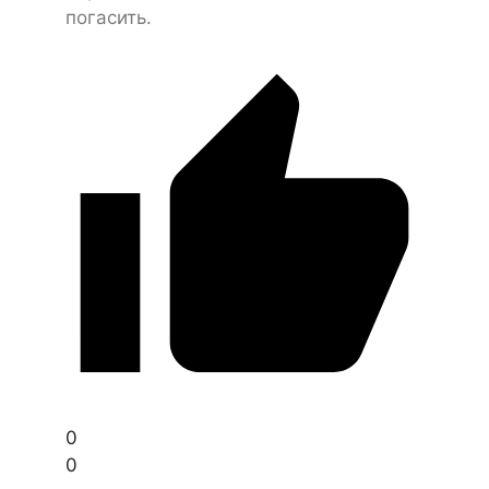
погасить.
0
0