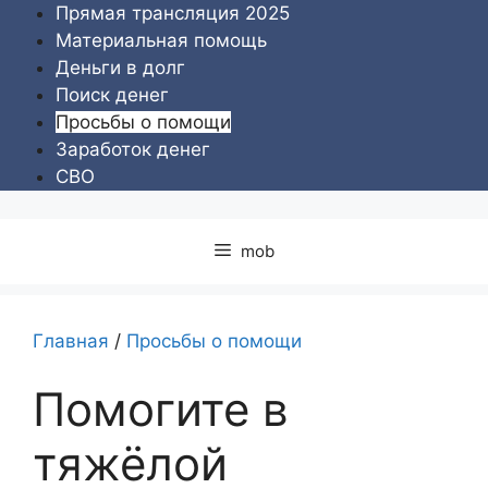
Перейти
Прямая трансляция 2025
к
Материальная помощь
содержимому
Деньги в долг
Поиск денег
Просьбы о помощи
Заработок денег
СВО
mob
Главная
/
Просьбы о помощи
Помогите в
тяжёлой