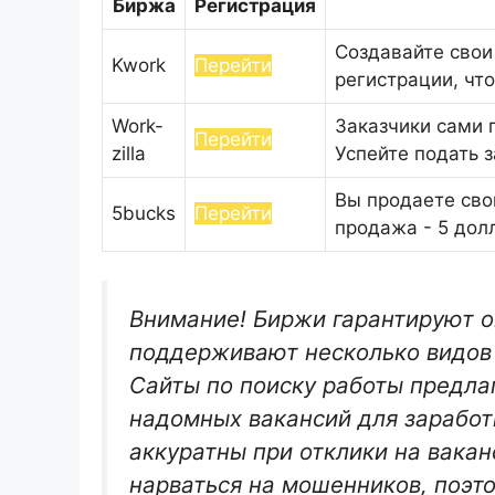
Биржа
Регистрация
Создавайте свои
Kwork
Перейти
регистрации, что
Work-
Заказчики сами 
Перейти
zilla
Успейте подать 
Вы продаете свои
5bucks
Перейти
продажа - 5 долл
Внимание! Биржи гарантируют 
поддерживают несколько видов 
Сайты по поиску работы предла
надомных вакансий для заработк
аккуратны при отклики на вакан
нарваться на мошенников, поэт