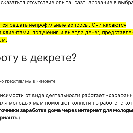
 сказаться отсутствие опыта, разочарование в выб
ится решать непрофильные вопросы. Они касаются
 клиентами, получения и вывода денег, представле
ам.
боту в декрете?
но представлены в интернете.
исимости от вида деятельности работает «сарафан
 для молодых мам помогают коллеги по работе, с ко
очники заработка дома через интернет для молод
арианты: