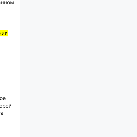
ранном
ния
ное
торой
ых