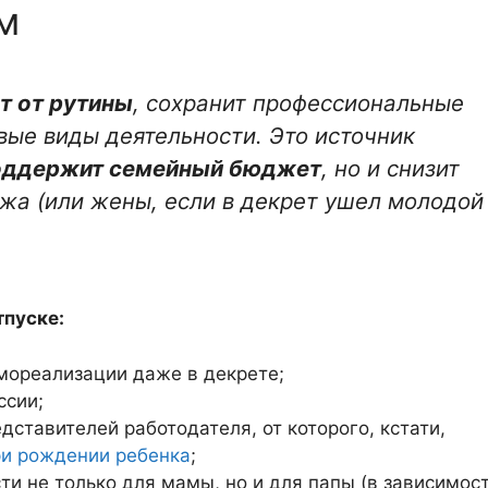
м
т от рутины
, сохранит профессиональные
вые виды деятельности. Это источник
оддержит семейный бюджет
, но и снизит
жа (или жены, если в декрет ушел молодой
тпуске:
мореализации даже в декрете;
ссии;
дставителей работодателя, от которого, кстати,
и рождении ребенка
;
и не только для мамы, но и для папы (в зависимост