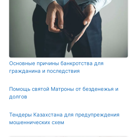
Основные причины банкротства для
гражданина и последствия
Помощь святой Матроны от безденежья и
долгов
Тендеры Казахстана для предупреждения
мошеннических схем