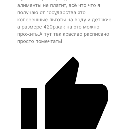
алименты не платит, всё что что я
получаю от государства это
копееешные льготы на воду и детские
а размере 420р,как на это можно
прожить.А тут так красиво расписано
просто помечтать!