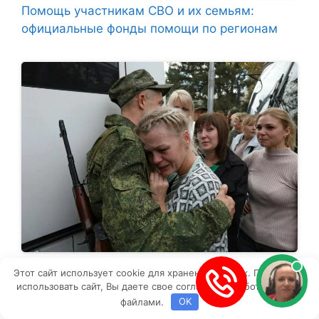
Помощь участникам СВО и их семьям:
официальные фонды помощи по регионам
Будет ли новая волна мобилизации в России
Этот сайт использует cookie для хранения данных. Продолжая
с 11 сентября? Раскрываем правду о призыве
использовать сайт, Вы даете свое согласие на работу с этими
200 000 россиян.
файлами.
OK