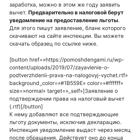
заработка, можно в этом же году заявить
вычет.
Предварительно в налоговой берут
уведомление на предоставление льготы
.
Для этого пишут заявление, бланк которого
скачивают на сайте инспекции. Вы можете
скачать образец по ссылке ниже.
[button href=»https://pomoshdengami.ru/wp-
content/uploads/2019/07/zayavlenie-o-
podtverzhdenii-prava-na-nalogovyj-vychet.rtf»
background_color=»#1B559E» color=»#ffffff»
size=»normal» target=»_self»]Заявление о
подтверждении права на налоговый вычет
(.rtf)[/button]
К нему добавляют все подтверждающие
льготу документы, исключив декларацию.
Инспекция уведомление выдаст через месяц
после обращения. Действует оно до конца