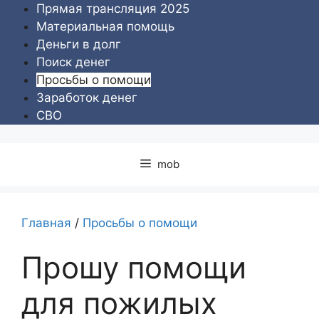
Перейти
Прямая трансляция 2025
к
Материальная помощь
содержимому
Деньги в долг
Поиск денег
Просьбы о помощи
Заработок денег
СВО
mob
Главная
/
Просьбы о помощи
Прошу помощи
для пожилых