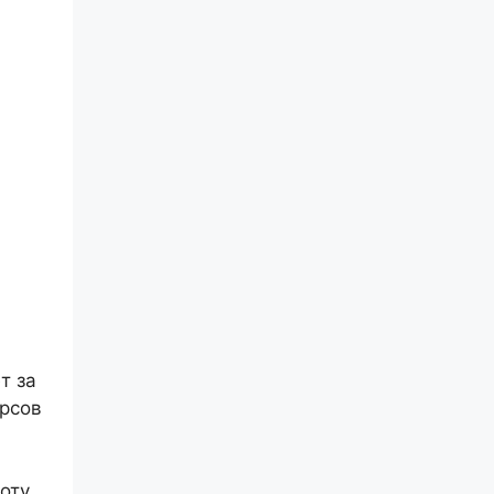
т за
урсов
оту.