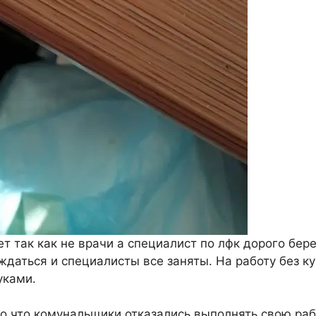
т так как не врачи а специалист по лфк дорого бере
ждаться и специалисты все заняты. На работу без к
уками.
го что комунальщики отказались выполнять свою раб