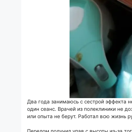
Два года занимаюсь с сестрой эффекта не
один сеанс. Врачей из полеклиники не до
или опыта не берут. Работал всю жизнь р
Перелом получил упав с высоты из-за то