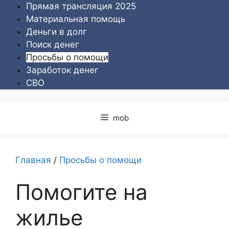
Перейти
Прямая трансляция 2025
к
Материальная помощь
содержимому
Деньги в долг
Поиск денег
Просьбы о помощи
Заработок денег
СВО
mob
Главная
/
Просьбы о помощи
Помогите на
жилье