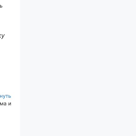
ь
ку
нуть
ма и