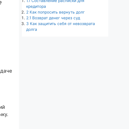
1.1
Составление расписки для
е
кредитора
2
Как попросить вернуть долг
2.1
Возврат денег через суд
3
Как защитить себя от невозврата
долга
едаче
ий
чку.