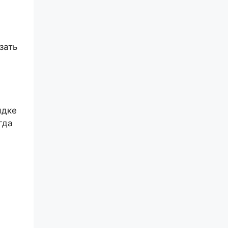
зать
ядке
гда