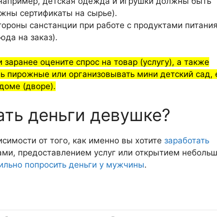
 например, детская одежда и игрушки должны быть
жны сертификаты на сырье).
тороны санстанции при работе с продуктами питани
юда на заказ).
заранее оцените спрос на товар (услугу), а также
ь пирожные или организовывать мини детский сад, 
оме (дворе).
ать деньги девушке?
исимости от того, как именно вы хотите
заработать
ками, предоставлением услуг или открытием неболь
ильно попросить деньги у мужчины
.