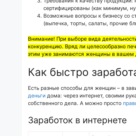
Требования к качеству продукции:
сертифицированы (как минимум, ну
Возможные вопросы к бизнесу со с
(выпечка, торты, салаты, прочие бл
Внимание! При выборе вида деятельности 
конкуренцию. Вряд ли целесообразно печ
этим уже занимаются женщины в вашем д
Как быстро заработ
Есть разные способы для женщин – в зав
деньги
дома: через интернет, своими ру
собственного дела. А можно просто
прав
Заработок в интернете