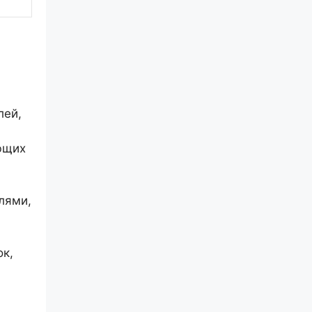
лей,
ющих
лями,
ок,