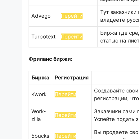
Тут заказчики
Advego
Перейти
владеете русс
Биржа где сре
Turbotext
Перейти
статью на лис
Фриланс биржи:
Биржа
Регистрация
Создавайте свои
Kwork
Перейти
регистрации, что
Work-
Заказчики сами 
Перейти
zilla
Успейте подать 
Вы продаете свои
5bucks
Перейти