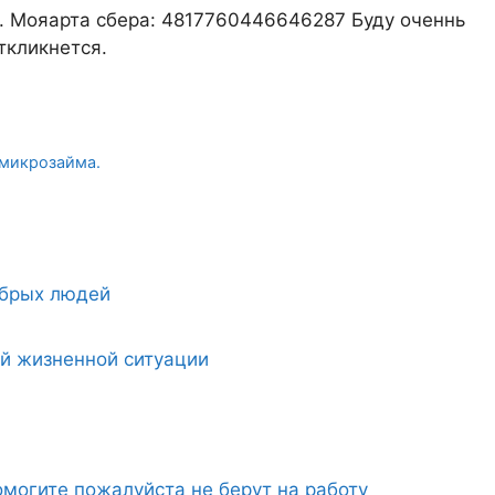
. Мояарта сбера: 4817760446646287 Буду оченнь
ткликнется.
 микрозайма.
обрых людей
ой жизненной ситуации
могите пожалуйста не берут на работу