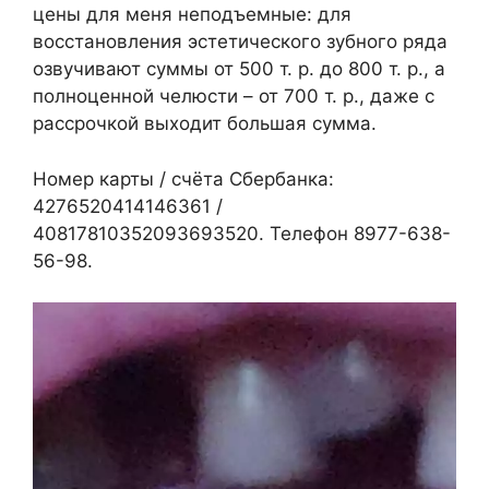
цены для меня неподъемные: для
восстановления эстетического зубного ряда
озвучивают суммы от 500 т. р. до 800 т. р., а
полноценной челюсти – от 700 т. р., даже с
рассрочкой выходит большая сумма.
Номер карты / счёта Сбербанка:
4276520414146361 /
40817810352093693520. Телефон 8977-638-
56-98.