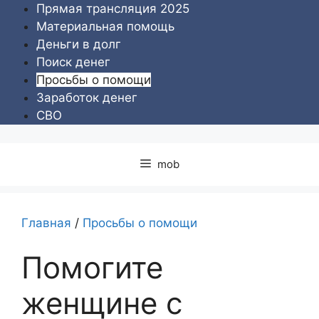
Перейти
Прямая трансляция 2025
к
Материальная помощь
содержимому
Деньги в долг
Поиск денег
Просьбы о помощи
Заработок денег
СВО
mob
Главная
/
Просьбы о помощи
Помогите
женщине с