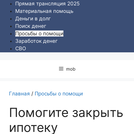
Перейти
Прямая трансляция 2025
к
Материальная помощь
содержимому
Деньги в долг
Поиск денег
Просьбы о помощи
Заработок денег
СВО
mob
Главная
/
Просьбы о помощи
Помогите закрыть
ипотеку