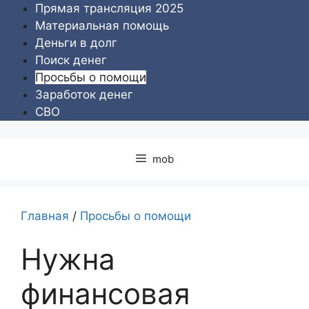
Перейти
Прямая трансляция 2025
к
Материальная помощь
содержимому
Деньги в долг
Поиск денег
Просьбы о помощи
Заработок денег
СВО
mob
Главная
/
Просьбы о помощи
Нужна
финансовая