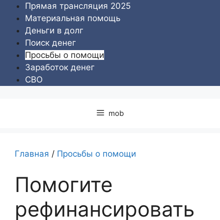
Перейти
Прямая трансляция 2025
к
Материальная помощь
содержимому
Деньги в долг
Поиск денег
Просьбы о помощи
Заработок денег
СВО
mob
Главная
/
Просьбы о помощи
Помогите
рефинансировать