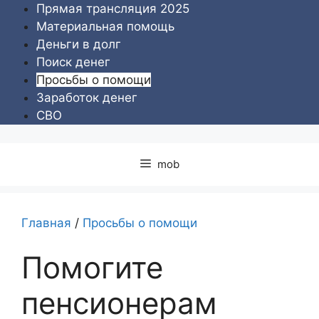
Перейти
Прямая трансляция 2025
к
Материальная помощь
содержимому
Деньги в долг
Поиск денег
Просьбы о помощи
Заработок денег
СВО
mob
Главная
/
Просьбы о помощи
Помогите
пенсионерам