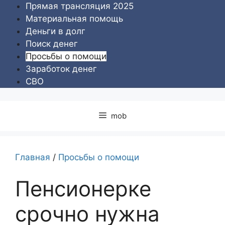
Перейти
Прямая трансляция 2025
к
Материальная помощь
содержимому
Деньги в долг
Поиск денег
Просьбы о помощи
Заработок денег
СВО
mob
Главная
/
Просьбы о помощи
Пенсионерке
срочно нужна