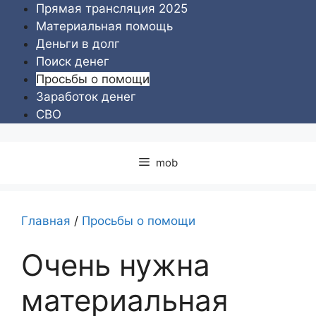
Перейти
Прямая трансляция 2025
к
Материальная помощь
содержимому
Деньги в долг
Поиск денег
Просьбы о помощи
Заработок денег
СВО
mob
Главная
/
Просьбы о помощи
Очень нужна
материальная