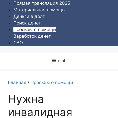
Перейти
Прямая трансляция 2025
к
Материальная помощь
содержимому
Деньги в долг
Поиск денег
Просьбы о помощи
Заработок денег
СВО
mob
Главная
/
Просьбы о помощи
Нужна
инвалидная