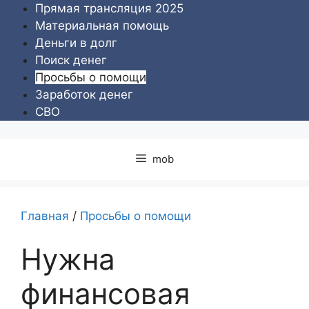
Перейти
Прямая трансляция 2025
к
Материальная помощь
содержимому
Деньги в долг
Поиск денег
Просьбы о помощи
Заработок денег
СВО
mob
Главная
/
Просьбы о помощи
Нужна
финансовая