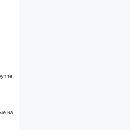
руппе
ые на