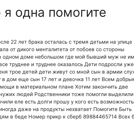
 я одна помогите
сле 22 лет брака осталась с тремя детьми на улице
ала от дикого менталитета от побоев со стороны
и в одном доме небольшом где мой бывший муж не и
все труднее и труднее оказалось Дети подросли уже
еня трое детей дети живут со мной сын в армии слу
 в дом еще сын 17 лет и девочка 11 лет Всем добры
омощи в материальном плане Хотим закончить две
у чужих людей Родственники тоже помогли выделили
или еле есть долги прошу у кого есть возможность
иногда даже на продукты нехватает Помогите Быть
дям в беде Номер прикр к сберб 89884465714 Всех б