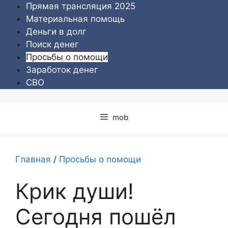
Перейти
Прямая трансляция 2025
к
Материальная помощь
содержимому
Деньги в долг
Поиск денег
Просьбы о помощи
Заработок денег
СВО
mob
Главная
/
Просьбы о помощи
Крик души!
Сегодня пошёл