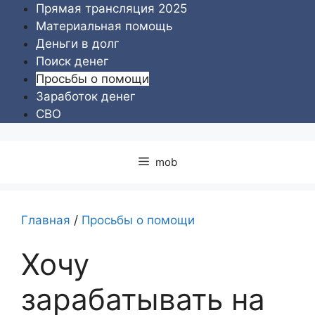
Перейти
Прямая трансляция 2025
к
Материальная помощь
содержимому
Деньги в долг
Поиск денег
Просьбы о помощи
Заработок денег
СВО
mob
Главная
/
Просьбы о помощи
Хочу
зарабатывать на