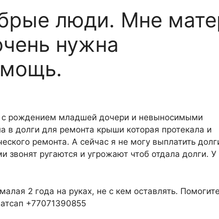
брые люди. Мне мате
очень нужна
омощь.
зи с рождением младшей дочери и невыносимыми
а в долги для ремонта крыши которая протекала и
ского ремонта. А сейчас я не могу выплатить долги
и звонят ругаются и угрожают чтоб отдала долги. У
малая 2 года на руках, не с кем оставлять. Помогит
ватсап +77071390855