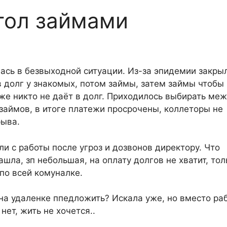
угол займами
лась в безвыходной ситуации. Из-за эпидемии закры
в долг у знакомых, потом займы, затем займы чтобы
уже никто не даёт в долг. Приходилось выбирать ме
 займов, в итоге платежи просрочены, коллеторы не
рыва.
и с работы после угроз и дозвонов директору. Что
ашла, зп небольшая, на оплату долгов не хватит, тол
 по всей комуналке.
на удаленке ппедложить? Искала уже, но вместо ра
нет, жить не хочется..