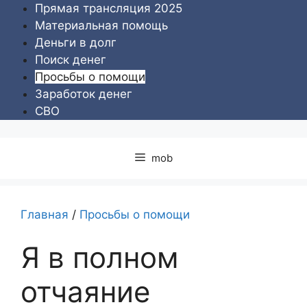
Перейти
Прямая трансляция 2025
к
Материальная помощь
содержимому
Деньги в долг
Поиск денег
Просьбы о помощи
Заработок денег
СВО
mob
Главная
/
Просьбы о помощи
Я в полном
отчаяние