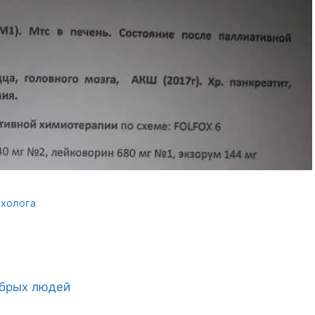
ихолога
обрых людей