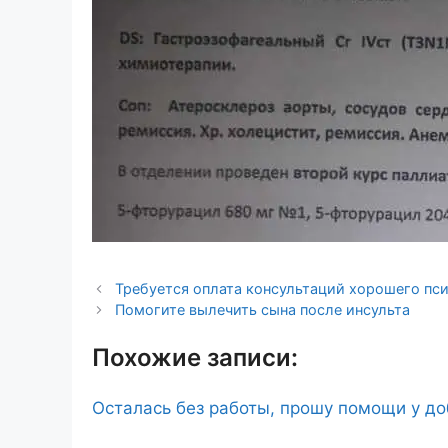
Требуется оплата консультаций хорошего пс
Помогите вылечить сына после инсульта
Похожие записи:
Осталась без работы, прошу помощи у д