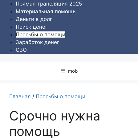
Перейти
Прямая трансляция 2025
к
Материальная помощь
содержимому
Деньги в долг
Поиск денег
Просьбы о помощи
Заработок денег
СВО
mob
Главная
/
Просьбы о помощи
Срочно нужна
помощь