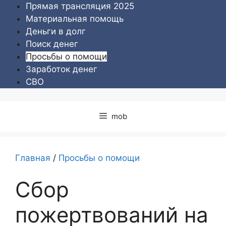
Перейти
Прямая трансляция 2025
к
Материальная помощь
содержимому
Деньги в долг
Поиск денег
Просьбы о помощи
Заработок денег
СВО
mob
Главная
/
Просьбы о помощи
Сбор
пожертвований на