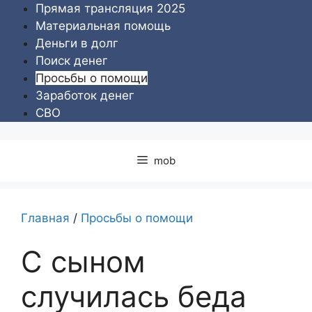
Перейти
Прямая трансляция 2025
к
Материальная помощь
содержимому
Деньги в долг
Поиск денег
Просьбы о помощи
Заработок денег
СВО
mob
Главная
/
Просьбы о помощи
С сыном
случилась беда