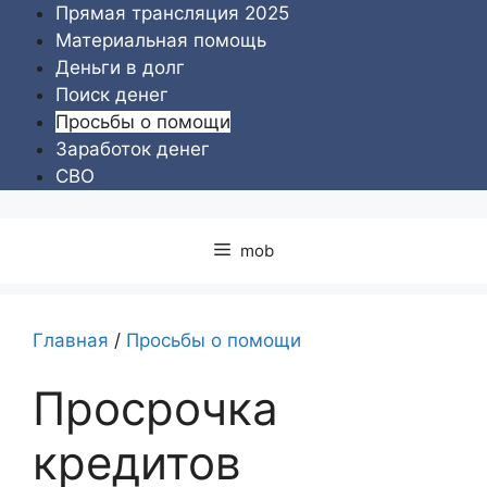
Перейти
Прямая трансляция 2025
к
Материальная помощь
содержимому
Деньги в долг
Поиск денег
Просьбы о помощи
Заработок денег
СВО
mob
Главная
/
Просьбы о помощи
Просрочка
кредитов