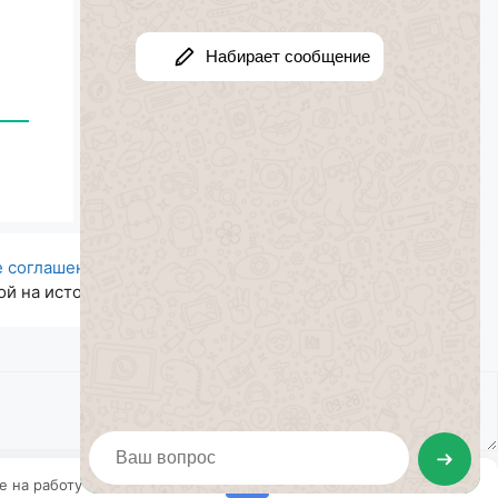
е соглашение
| Авторский проект. Все права
й на источник.
ие на работу с этими файлами.
OK