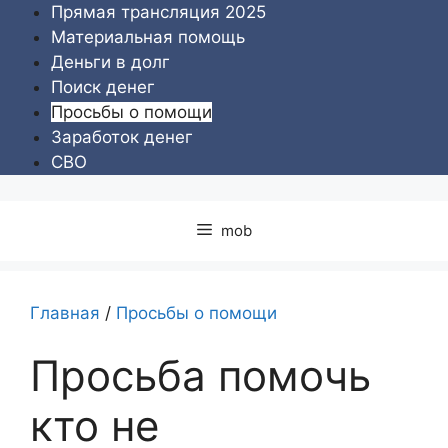
Перейти
Прямая трансляция 2025
к
Материальная помощь
содержимому
Деньги в долг
Поиск денег
Просьбы о помощи
Заработок денег
СВО
mob
Главная
/
Просьбы о помощи
Просьба помочь
кто не