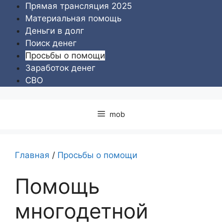
Перейти
Прямая трансляция 2025
к
Материальная помощь
содержимому
Деньги в долг
Поиск денег
Просьбы о помощи
Заработок денег
СВО
mob
Главная
/
Просьбы о помощи
Помощь
многодетной