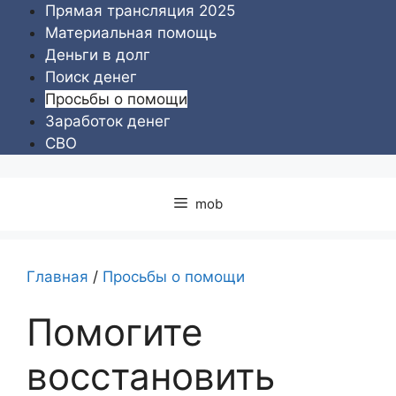
Перейти
Прямая трансляция 2025
к
Материальная помощь
содержимому
Деньги в долг
Поиск денег
Просьбы о помощи
Заработок денег
СВО
mob
Главная
/
Просьбы о помощи
Помогите
восстановить