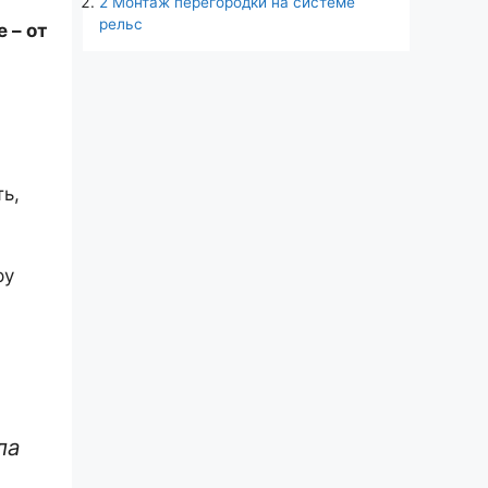
2
Монтаж перегородки на системе
рельс
 – от
ь,
ру
ла