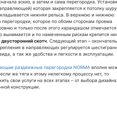
начала эскиз, а затем и сама перегородка. Установ
аправляющей) которая закрепляется к потолку шуру
 укладывается нижняя рельса. В верхнюю и нижнюю
 перегородки, которое по обоим сторонам проема
ровню и только после этого карандашом отмечается
о вынимается и по намеченным рискам крепится н
 двусторонний скотч
. Следующий этап – окончател
акрепления в направляющих регулируется шестигран
ида, а так же удобства и легкости в эксплуатации.
ющие раздвижные перегородки NORMA
вполне мо
если же тяги к этому нелегкому процессу нет, то
ть свои услуги на всех этапах – от выбора дизайна
нной конструкции.