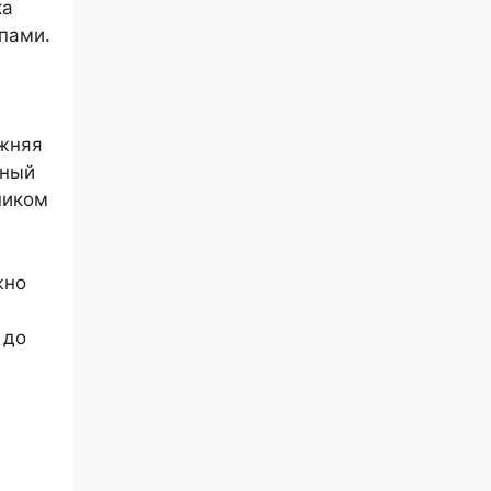
ка
пами.
ижняя
ьный
ником
жно
 до