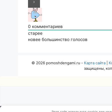
0
комментариев
старее
новее
большинство голосов
© 2026 pomoshdengami.ru -
Карта сайта
|
К
защищены, коп
Insert
Этот сайт использует cookie для хр