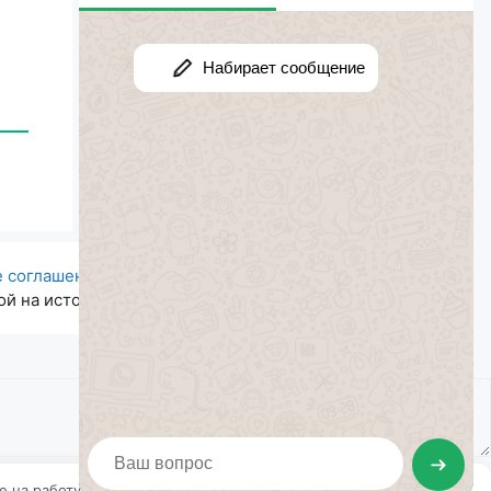
е соглашение
| Авторский проект. Все права
й на источник.
ие на работу с этими файлами.
OK