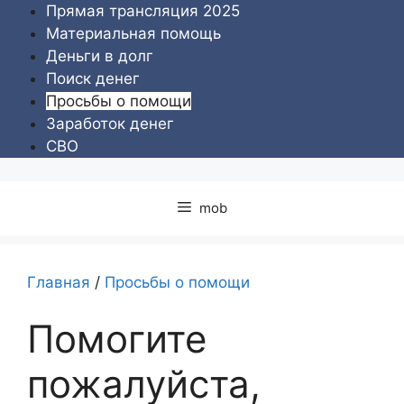
Перейти
Прямая трансляция 2025
к
Материальная помощь
содержимому
Деньги в долг
Поиск денег
Просьбы о помощи
Заработок денег
СВО
mob
Главная
/
Просьбы о помощи
Помогите
пожалуйста,