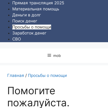
Перейти
Прямая трансляция 2025
к
Материальная помощь
содержимому
Деньги в долг
Поиск денег
Просьбы о помощи
Заработок денег
СВО
mob
Главная
/
Просьбы о помощи
Помогите
пожалуйста.