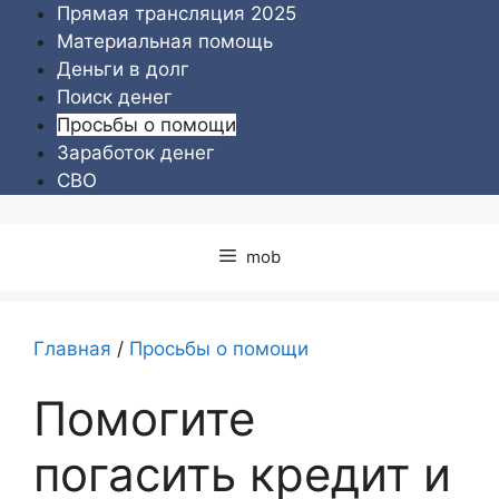
Перейти
Прямая трансляция 2025
к
Материальная помощь
содержимому
Деньги в долг
Поиск денег
Просьбы о помощи
Заработок денег
СВО
mob
Главная
/
Просьбы о помощи
Помогите
погасить кредит и