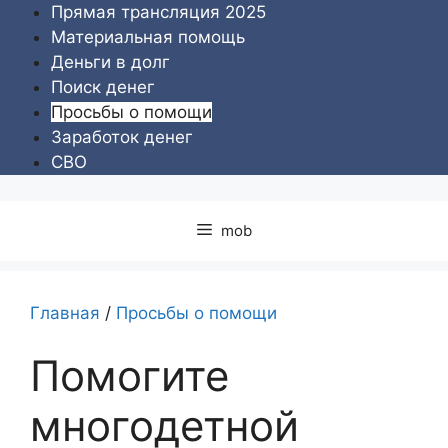
Перейти
Прямая трансляция 2025
к
Материальная помощь
содержимому
Деньги в долг
Поиск денег
Просьбы о помощи
Заработок денег
СВО
mob
Главная
/
Просьбы о помощи
Помогите
многодетной