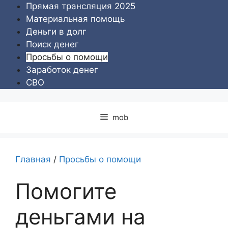
Перейти
Прямая трансляция 2025
к
Материальная помощь
содержимому
Деньги в долг
Поиск денег
Просьбы о помощи
Заработок денег
СВО
mob
Главная
/
Просьбы о помощи
Помогите
деньгами на