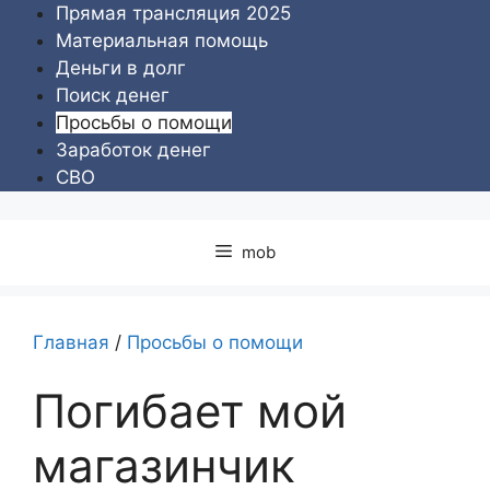
Перейти
Прямая трансляция 2025
к
Материальная помощь
содержимому
Деньги в долг
Поиск денег
Просьбы о помощи
Заработок денег
СВО
mob
Главная
/
Просьбы о помощи
Погибает мой
магазинчик