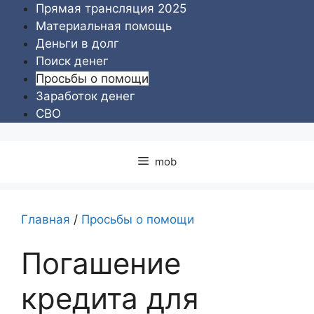
Перейти
Прямая трансляция 2025
к
Материальная помощь
содержимому
Деньги в долг
Поиск денег
Просьбы о помощи
Заработок денег
СВО
mob
Главная
/
Просьбы о помощи
Погашение
кредита для